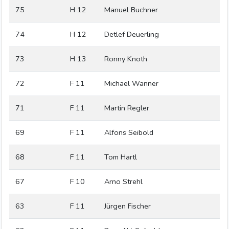
75
H 12
Manuel Buchner
74
H 12
Detlef Deuerling
73
H 13
Ronny Knoth
72
F 11
Michael Wanner
71
F 11
Martin Regler
69
F 11
Alfons Seibold
68
F 11
Tom Hartl
67
F 10
Arno Strehl
63
F 11
Jürgen Fischer