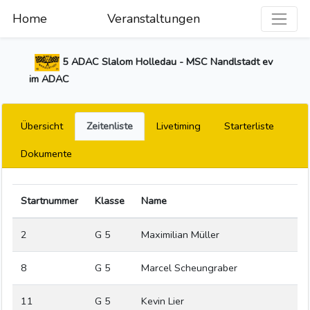
Home
Veranstaltungen
5 ADAC Slalom Holledau - MSC Nandlstadt ev
im ADAC
Übersicht
Zeitenliste
Livetiming
Starterliste
Dokumente
Startnummer
Klasse
Name
2
G 5
Maximilian Müller
8
G 5
Marcel Scheungraber
11
G 5
Kevin Lier