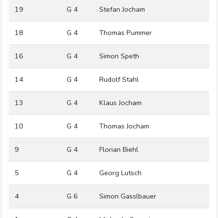
19
G 4
Stefan Jocham
18
G 4
Thomas Pummer
16
G 4
Simon Speth
14
G 4
Rudolf Stahl
13
G 4
Klaus Jocham
10
G 4
Thomas Jocham
9
G 4
Florian Biehl
5
G 4
Georg Lutsch
4
G 6
Simon Gasslbauer