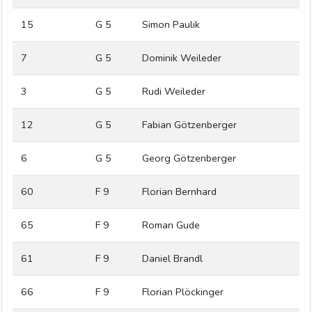
15
G 5
Simon Paulik
7
G 5
Dominik Weileder
3
G 5
Rudi Weileder
12
G 5
Fabian Götzenberger
6
G 5
Georg Götzenberger
60
F 9
Florian Bernhard
65
F 9
Roman Gude
61
F 9
Daniel Brandl
66
F 9
Florian Plöckinger