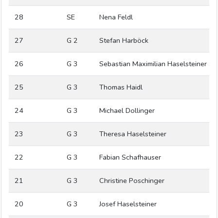
28
SE
Nena Feldl
27
G 2
Stefan Harböck
26
G 3
Sebastian Maximilian Haselsteiner
25
G 3
Thomas Haidl
24
G 3
Michael Dollinger
23
G 3
Theresa Haselsteiner
22
G 3
Fabian Schafhauser
21
G 3
Christine Poschinger
20
G 3
Josef Haselsteiner