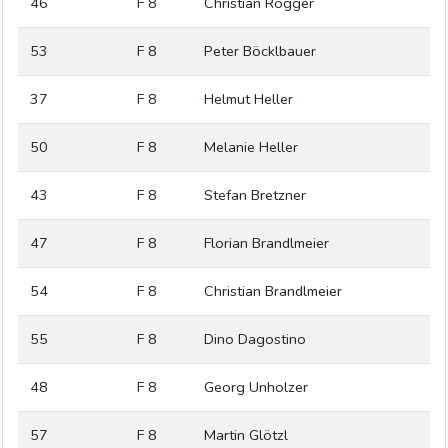
46
F 8
Christian Rogger
53
F 8
Peter Böcklbauer
37
F 8
Helmut Heller
50
F 8
Melanie Heller
43
F 8
Stefan Bretzner
47
F 8
Florian Brandlmeier
54
F 8
Christian Brandlmeier
55
F 8
Dino Dagostino
48
F 8
Georg Unholzer
57
F 8
Martin Glötzl