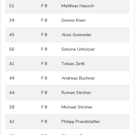
51
F 8
Matthias Nausch
39
F 8
Dennis Klein
45
F 8
Alois Greineder
56
F 8
Simone Unholzer
41
F 8
Tobias Zettl
49
F 8
Andreas Buchner
44
F 8
Roman Ströher
38
F 8
Michael Ströher
42
F 8
Philipp Prandstätter