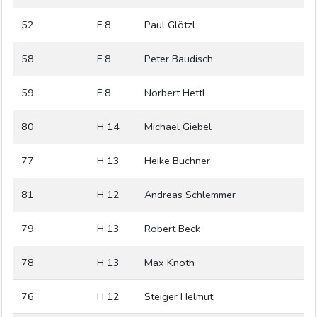
52
F 8
Paul Glötzl
58
F 8
Peter Baudisch
59
F 8
Norbert Hettl
80
H 14
Michael Giebel
77
H 13
Heike Buchner
81
H 12
Andreas Schlemmer
79
H 13
Robert Beck
78
H 13
Max Knoth
76
H 12
Steiger Helmut