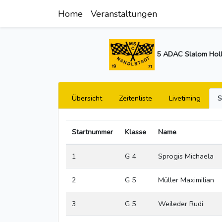
Home
Veranstaltungen
5 ADAC Slalom Holl
Übersicht
Zeitenliste
Livetiming
S
Startnummer
Klasse
Name
1
G 4
Sprogis Michaela
2
G 5
Müller Maximilian
3
G 5
Weileder Rudi