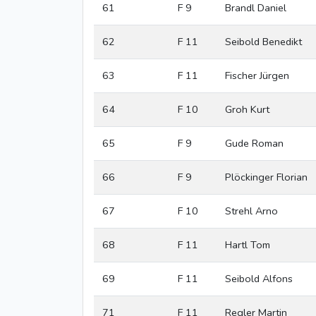
61
F 9
Brandl Daniel
62
F 11
Seibold Benedikt
63
F 11
Fischer Jürgen
64
F 10
Groh Kurt
65
F 9
Gude Roman
66
F 9
Plöckinger Florian
67
F 10
Strehl Arno
68
F 11
Hartl Tom
69
F 11
Seibold Alfons
71
F 11
Regler Martin