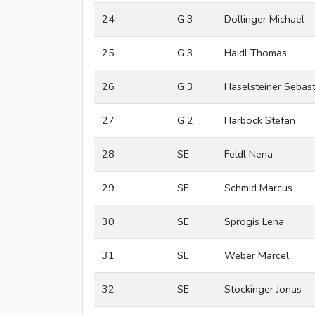
24
G 3
Dollinger Michael
25
G 3
Haidl Thomas
26
G 3
Haselsteiner Sebast
27
G 2
Harböck Stefan
28
SE
Feldl Nena
29
SE
Schmid Marcus
30
SE
Sprogis Lena
31
SE
Weber Marcel
32
SE
Stockinger Jonas