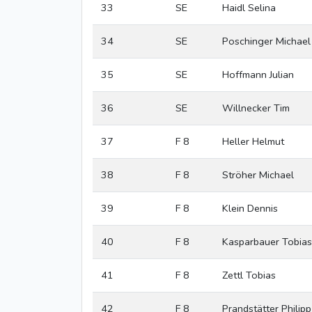
33
SE
Haidl Selina
34
SE
Poschinger Michael
35
SE
Hoffmann Julian
36
SE
Willnecker Tim
37
F 8
Heller Helmut
38
F 8
Ströher Michael
39
F 8
Klein Dennis
40
F 8
Kasparbauer Tobias
41
F 8
Zettl Tobias
42
F 8
Prandstätter Philipp