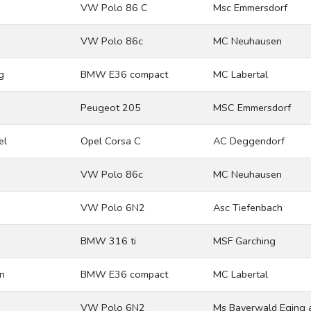
VW Polo 86 C
Msc Emmersdorf
VW Polo 86c
MC Neuhausen
g
BMW E36 compact
MC Labertal
Peugeot 205
MSC Emmersdorf
el
Opel Corsa C
AC Deggendorf
VW Polo 86c
MC Neuhausen
VW Polo 6N2
Asc Tiefenbach
BMW 316 ti
MSF Garching
n
BMW E36 compact
MC Labertal
VW Polo 6N2
Ms Bayerwald Eging 