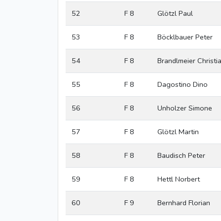
52
F 8
Glötzl Paul
53
F 8
Böcklbauer Peter
54
F 8
Brandlmeier Christi
55
F 8
Dagostino Dino
56
F 8
Unholzer Simone
57
F 8
Glötzl Martin
58
F 8
Baudisch Peter
59
F 8
Hettl Norbert
60
F 9
Bernhard Florian