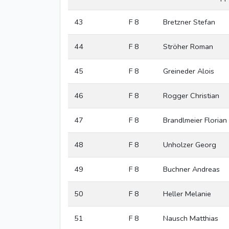
43
F 8
Bretzner Stefan
44
F 8
Ströher Roman
45
F 8
Greineder Alois
46
F 8
Rogger Christian
47
F 8
Brandlmeier Florian
48
F 8
Unholzer Georg
49
F 8
Buchner Andreas
50
F 8
Heller Melanie
51
F 8
Nausch Matthias