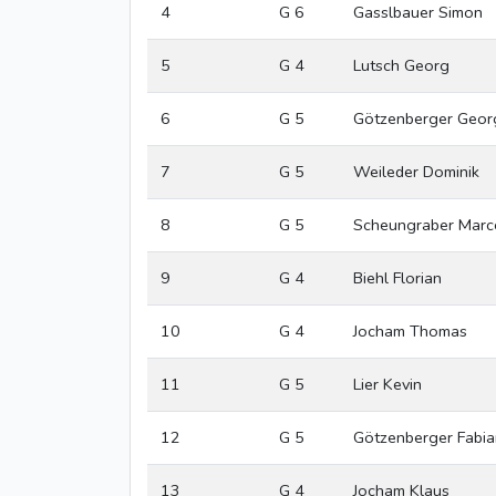
4
G 6
Gasslbauer Simon
5
G 4
Lutsch Georg
6
G 5
Götzenberger Geor
7
G 5
Weileder Dominik
8
G 5
Scheungraber Marc
9
G 4
Biehl Florian
10
G 4
Jocham Thomas
11
G 5
Lier Kevin
12
G 5
Götzenberger Fabia
13
G 4
Jocham Klaus