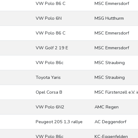
VW Polo 86 C
MSC Emmersdorf
VW Polo 6N
MSG Hutthurm
VW Polo 86 C
MSC Emmersdorf
VW Golf 2 19 E
MSC Emmersdorf
VW Polo 86c
MSC Straubing
Toyota Yaris
MSC Straubing
Opel Corsa B
MSC Fürstenzell e.V.
VW Polo 6N2
AMC Regen
Peugeot 205 1,3 rallye
AC Deggendorf
VW Polo 86c
KC-Eggenfelden