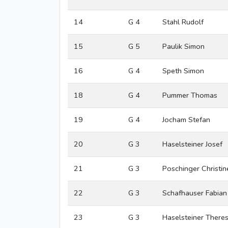
14
G 4
Stahl Rudolf
15
G 5
Paulik Simon
16
G 4
Speth Simon
18
G 4
Pummer Thomas
19
G 4
Jocham Stefan
20
G 3
Haselsteiner Josef
21
G 3
Poschinger Christin
22
G 3
Schafhauser Fabian
23
G 3
Haselsteiner There